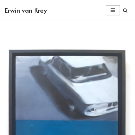
Erwin van Krey
Ga
naar
de
inhoud