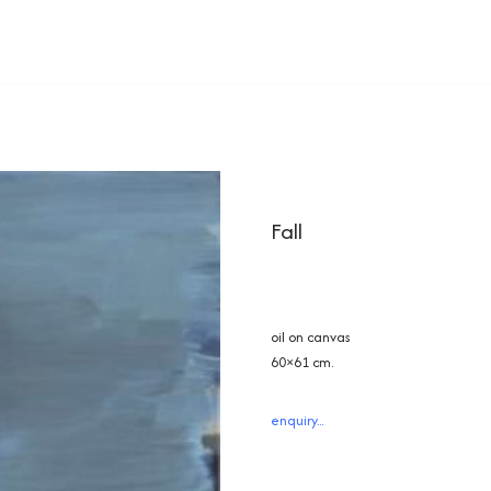
Fall
oil on canvas
60×61 cm.
enquiry...