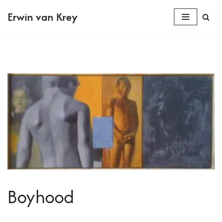
Erwin van Krey
Ga
naar
de
inhoud
Boyhood