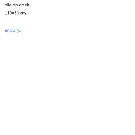
olie op doek
110×50 cm.
enquiry...